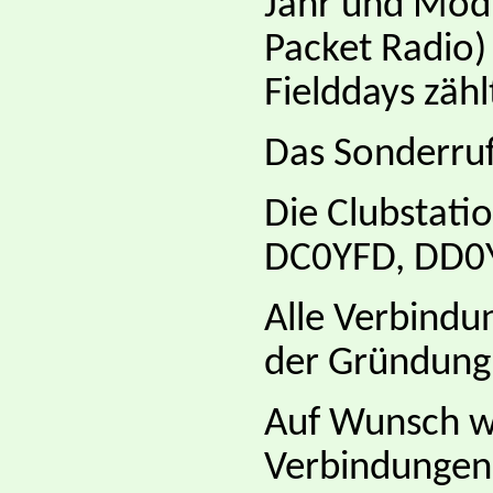
Jahr und Mod
Packet Radio)
Fielddays zähl
Das Sonderruf
Die Clubstatio
DC0YFD, DD0
Alle Verbind
der Gründung d
Auf Wunsch w
Verbindungen 