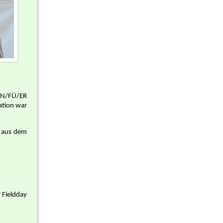
m N/FÜ/ER
sation war
n aus dem
 Fieldday