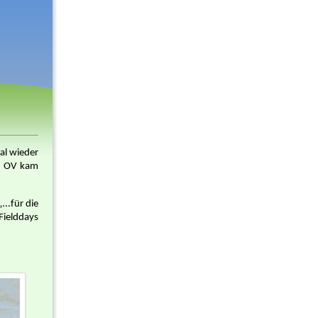
al wieder
em OV kam
..für die
Fielddays