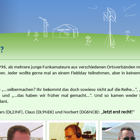
u?
 1996, als mehrere junge Funkamateure aus verschiedenen Ortsverbänden m
rten. Jeder wollte gerne mal an einem Fieldday teilnehmen, aber in kein
„...selbermachen? Ihr bekommt das doch sowieso nicht auf die Reihe...“, „.
..“ und „...das haben wir früher mal gemacht...“. Und so kamen weder 
lant.
ars (DL2JNF), Claus (DL9NEK) und Norbert (DG6NCB): „
Jetzt erst recht!
“