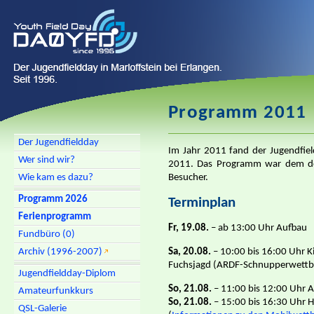
Programm 2011
Der Jugendfieldday
Im Jahr 2011 fand der Jugendfie
Wer sind wir?
2011. Das Programm war dem der
Besucher.
Wie kam es dazu?
Programm 2026
Terminplan
Ferienprogramm
Fr, 19.08.
– ab 13:00 Uhr Aufbau
Fundbüro (0)
Archiv (1996-2007)
Sa, 20.08.
– 10:00 bis 16:00 Uhr 
Fuchsjagd (ARDF-Schnupperwettbe
Jugendfieldday-Diplom
So, 21.08.
– 11:00 bis 12:00 Uhr 
Amateurfunkkurs
So, 21.08.
– 15:00 bis 16:30 Uhr
QSL-Galerie