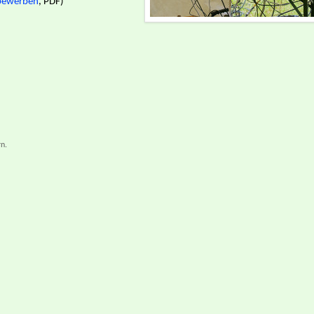
tbewerben
, PDF)
n.