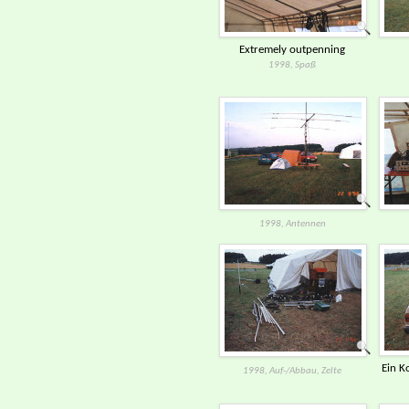
Extremely outpenning
1998, Spaß
1998, Antennen
Ein K
1998, Auf-/​Abbau, Zelte