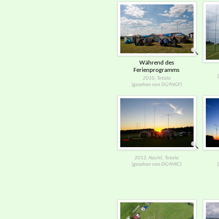
Während des
Ferienprogramms
2010, Totale
(gesehen von DG9NGF)
2012, Nacht, Totale
(gesehen von DG4MIC)