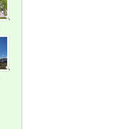
e
)
)