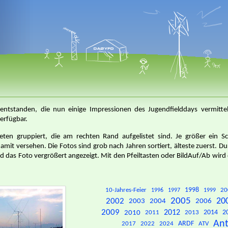
entstanden, die nun einige Impressionen des Jugendfielddays vermittel
erfügbar.
ten gruppiert, die am rechten Rand aufgelistet sind. Je größer ein S
amit versehen. Die Fotos sind grob nach Jahren sortiert, älteste zuerst. Du
rd das Foto vergrößert angezeigt. Mit den Pfeiltasten oder BildAuf/Ab wird
10-Jahres-Feier
1998
20
1996
1997
1999
2005
20
2002
2003
2004
2006
2009
2010
2012
2014
2
2011
2013
An
2017
2022
2024
ARDF
ATV