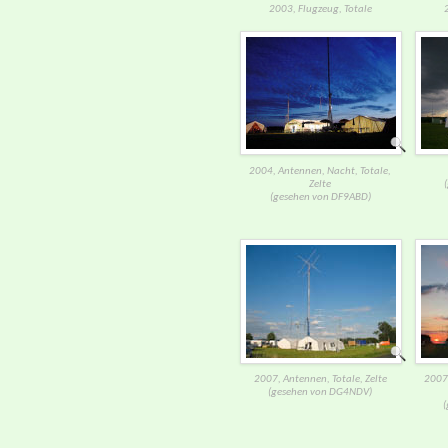
2003, Flugzeug, Totale
2004, Antennen, Nacht, Totale,
Zelte
(gesehen von DF9ABD)
2007, Antennen, Totale, Zelte
2007,
(gesehen von DG4NDV)