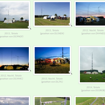
2011, Totale
2012, Nacht, Totale
2011, Totale
(gesehen von DL5NDX)
(gesehen von DH4NES)
(gesehen von DG9NGF)
2012, Nacht, Totale
(gesehen von DG4MIC)
2013, Nacht, Totale
(gesehen von DL2YL)
2014, Totale
(gesehen von DO3ROB