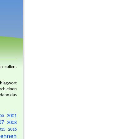
n sollen.
chlagwort
rch einen
 dann das
2001
00
07
2008
015
2016
tennen