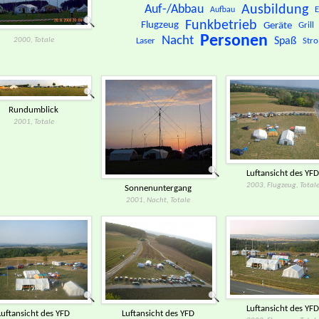
Auf-/Abbau
Ausbildung
E
Aufbau
Funkbetrieb
Flugzeug
Geräte
Grill
Personen
Nacht
Spaß
Laser
Str
2000, Totale
Rundumblick
2001, Totale
Luftansicht des YFD
2003, Flugzeug, Total
Sonnenuntergang
2001, Nacht, Totale
Luftansicht des YFD
Luftansicht des YFD
Luftansicht des YFD