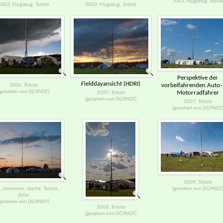
2003, Flugzeug, Total
2003, Flugzeug, Totale
2003, Flugzeug, Totale
Perspektive der
Fielddayansicht (HDRI)
vorbeifahrenden Auto-​
2006, Totale
(gesehen von DG9NGF)
Motorradfahrer
2007, Totale
(gesehen von DG9NGF)
2007, Totale
(gesehen von DG9NGF
2009, Totale
 Antennen, Nacht, Totale,
(gesehen von DG9NGF
Zelte
(gesehen von DG4NDV)
2008, Totale
(gesehen von DG9NGF)