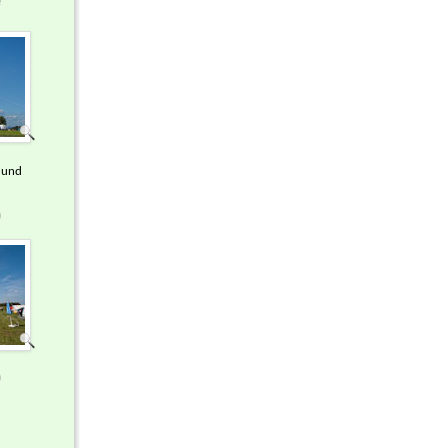
e
 und
)
)