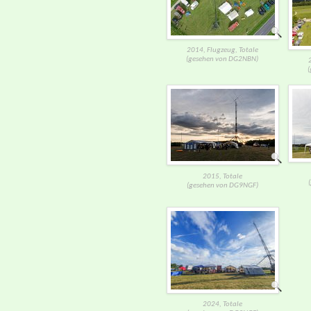
2014, Flugzeug, Totale
(gesehen von DG2NBN)
2015, Totale
(gesehen von DG9NGF)
2024, Totale