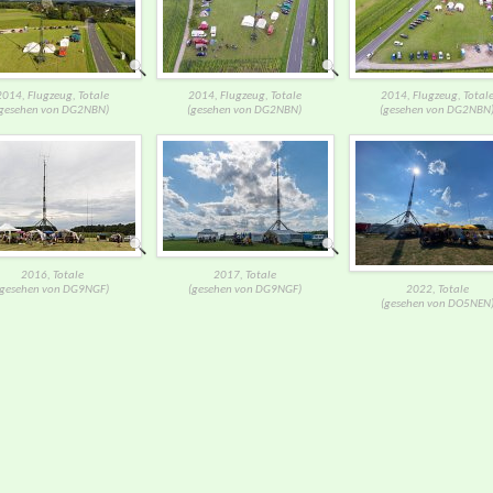
2014, Flugzeug, Totale
2014, Flugzeug, Totale
2014, Flugzeug, Total
(gesehen von DG2NBN)
(gesehen von DG2NBN)
(gesehen von DG2NBN
2016, Totale
2017, Totale
(gesehen von DG9NGF)
(gesehen von DG9NGF)
2022, Totale
(gesehen von DO5NEN