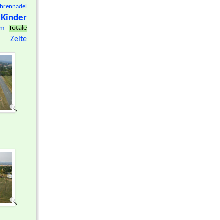
hrennadel
Kinder
Totale
om
Zelte
e