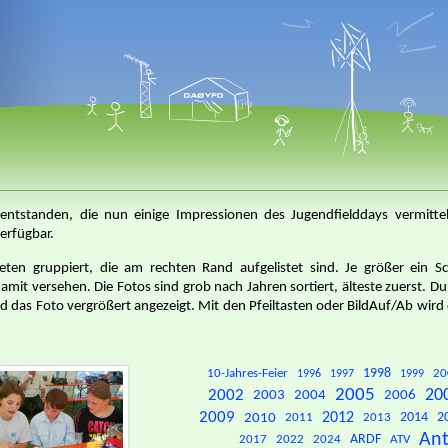
entstanden, die nun einige Impressionen des Jugendfielddays vermittel
erfügbar.
ten gruppiert, die am rechten Rand aufgelistet sind. Je größer ein S
amit versehen. Die Fotos sind grob nach Jahren sortiert, älteste zuerst. Du
rd das Foto vergrößert angezeigt. Mit den Pfeiltasten oder BildAuf/Ab wird
10-Jahres-Feier
1998
20
1996
1997
1999
2005
20
2002
2003
2004
2006
2009
2010
2012
2014
2
2011
2013
An
2017
2022
2024
ARDF
ATV