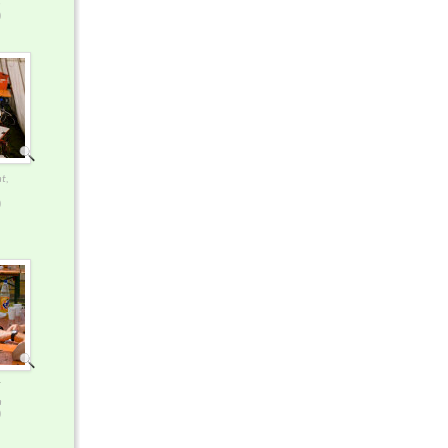
n
)
t,
)
r
n
)