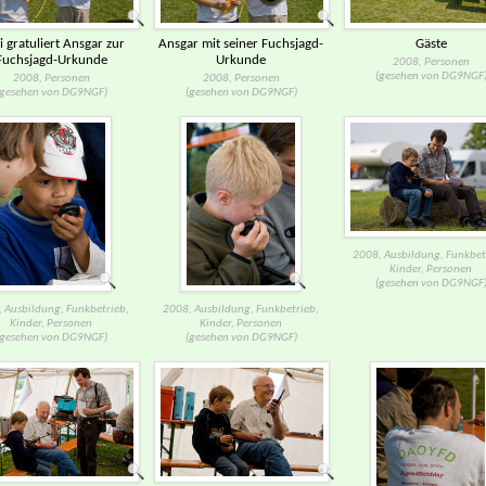
i gratuliert Ansgar zur
Ansgar mit seiner Fuchsjagd-​
Gäste
Fuchsjagd-​Urkunde
Urkunde
2008, Personen
(gesehen von DG9NGF
2008, Personen
2008, Personen
(gesehen von DG9NGF)
(gesehen von DG9NGF)
2008, Ausbildung, Funkbet
Kinder, Personen
(gesehen von DG9NGF
 Ausbildung, Funkbetrieb,
2008, Ausbildung, Funkbetrieb,
Kinder, Personen
Kinder, Personen
(gesehen von DG9NGF)
(gesehen von DG9NGF)