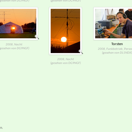
(gesehen von DG9NGF)
(gesehen von DG9NGF)
Torsten
2008, Nacht
(gesehen von DG9NGF)
2008, Funkbetrieb, Perso
(gesehen von DL5NDX)
2008, Nacht
(gesehen von DG9NGF)
n.