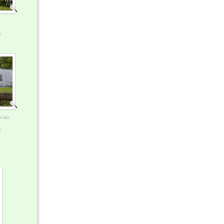
)
rieb,
)