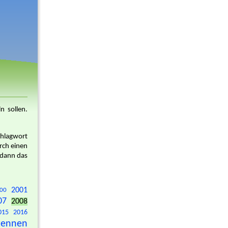
n sollen.
chlagwort
rch einen
 dann das
2001
00
07
2008
015
2016
tennen