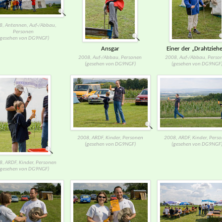
, Antennen, Auf-/​Abbau,
Personen
(gesehen von DG9NGF)
Ansgar
Einer der „Drahtziehe
2008, Auf-/​Abbau, Personen
2008, Auf-/​Abbau, Perso
(gesehen von DG9NGF)
(gesehen von DG9NGF
2008, ARDF, Kinder, Personen
2008, ARDF, Kinder, Pers
(gesehen von DG9NGF)
(gesehen von DG9NGF
, ARDF, Kinder, Personen
(gesehen von DG9NGF)