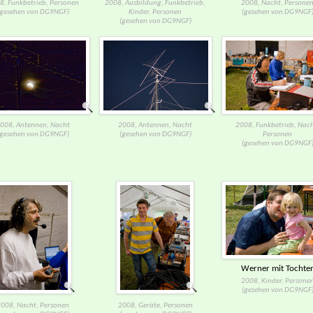
8, Funkbetrieb, Personen
2008, Ausbildung, Funkbetrieb,
2008, Nacht, Persone
(gesehen von DG9NGF)
Kinder, Personen
(gesehen von DG9NGF
(gesehen von DG9NGF)
008, Antennen, Nacht
2008, Antennen, Nacht
2008, Funkbetrieb, Nach
(gesehen von DG9NGF)
(gesehen von DG9NGF)
Personen
(gesehen von DG9NGF
Werner mit Tochte
2008, Kinder, Persone
(gesehen von DG9NGF
008, Nacht, Personen
2008, Geräte, Personen