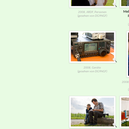
Mel
2008, ARDF, Personen
(gesehen von DG9NGF)
2008, Geräte
(gesehen von DG9NGF)
2008,