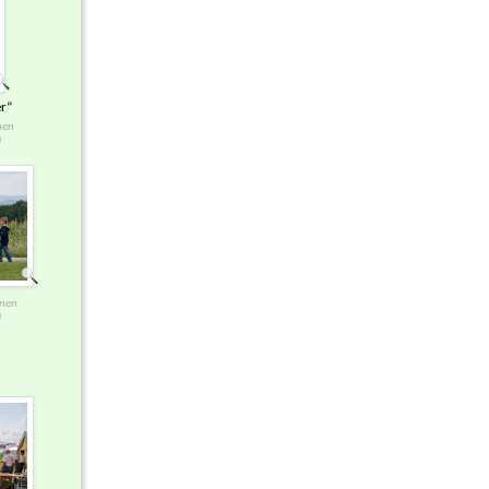
r“
nen
)
onen
)