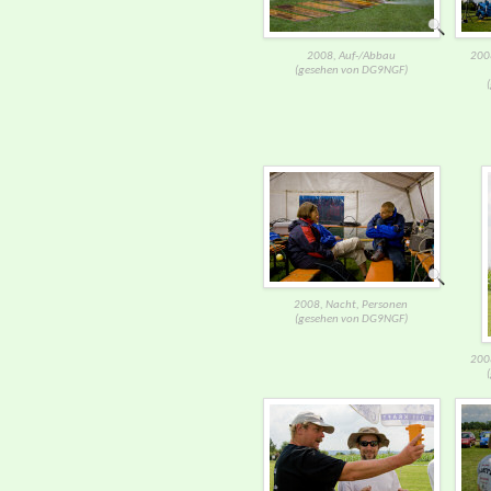
2008, Auf-/​Abbau
2008
(gesehen von DG9NGF)
2008, Nacht, Personen
(gesehen von DG9NGF)
2008