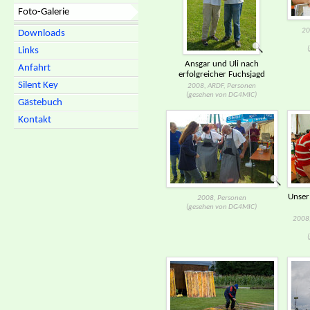
Foto-Galerie
20
Downloads
Links
Ansgar und Uli nach
Anfahrt
erfolgreicher Fuchsjagd
Silent Key
2008, ARDF, Personen
(gesehen von DG4MIC)
Gästebuch
Kontakt
Unser
2008, Personen
(gesehen von DG4MIC)
2008,