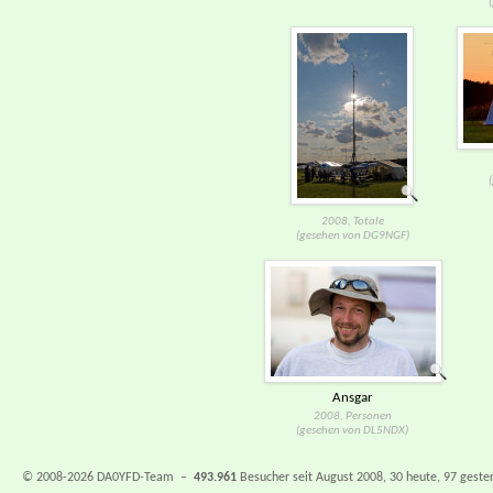
2008, Totale
(gesehen von DG9NGF)
Ansgar
2008, Personen
(gesehen von DL5NDX)
© 2008-2026 DA0YFD-Team –
493.961
Besucher seit August 2008, 30 heute, 97 gester