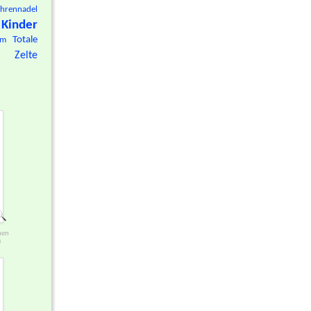
hrennadel
Kinder
Totale
om
Zelte
nen
)