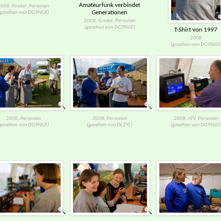
Amateurfunk verbindet
008, Kinder, Personen
Generationen
(gesehen von DG9NGF)
2008, Kinder, Personen
(gesehen von DG9NGF)
T-​Shirt von 1997
2008
(gesehen von DG9NGF
2008, Personen
2008, Personen
2008, ATV, Personen
(gesehen von DG9NGF)
(gesehen von DL2YL)
(gesehen von DG9NGF