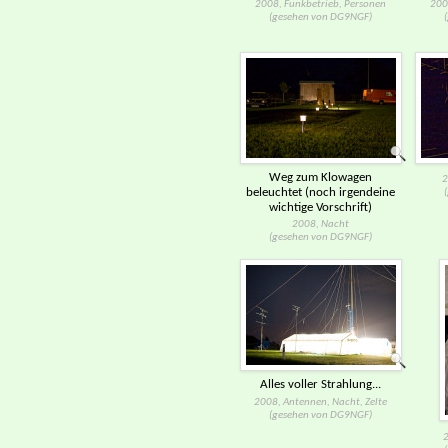
2008, Funkbetrieb, Personen
200
(gesehen von DG9NGF)
Weg zum Klowagen
2
beleuchtet (noch irgendeine
wichtige Vorschrift)
2008, Nacht
(gesehen von DG9NGF)
Alles voller Strahlung...
2008, Antennen, Nacht, Zelte
(gesehen von DG9NGF)
2