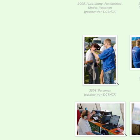
2008, Ausbildung, Funkbetrieb,
2
Kinder, Personen
(gesehen von DG9NGF)
2008, Personen
(gesehen von DG9NGF)