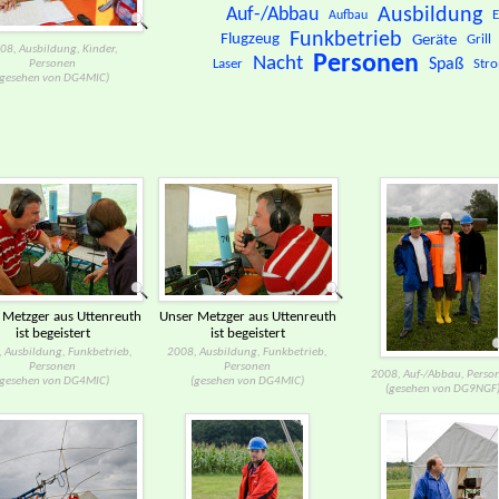
Auf-/Abbau
Ausbildung
E
Aufbau
Funkbetrieb
Flugzeug
Geräte
Grill
08, Ausbildung, Kinder,
Personen
Nacht
Spaß
Laser
Str
Personen
(gesehen von DG4MIC)
 Metzger aus Uttenreuth
Unser Metzger aus Uttenreuth
ist begeistert
ist begeistert
 Ausbildung, Funkbetrieb,
2008, Ausbildung, Funkbetrieb,
Personen
Personen
2008, Auf-/​Abbau, Perso
(gesehen von DG4MIC)
(gesehen von DG4MIC)
(gesehen von DG9NGF