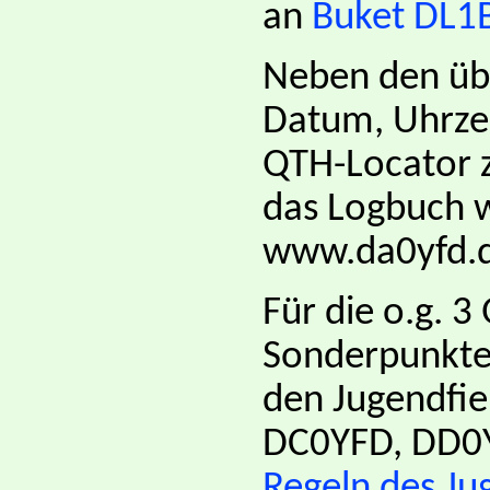
an
Buket DL1
Neben den übl
Datum, Uhrzei
QTH-Locator 
das Logbuch w
www.da0yfd.de
Für die o.g. 3
Sonderpunkte,
den Jugendfie
DC0YFD, DD0Y
Regeln des Ju