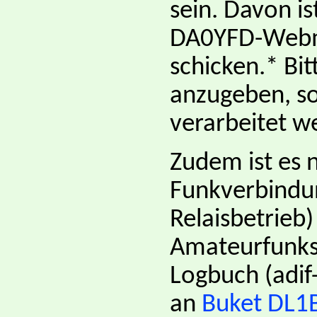
sein. Davon i
DA0YFD-Webm
schicken.* Bit
anzugeben, so
verarbeitet w
Zudem ist es 
Funkverbindun
Relaisbetrieb)
Amateurfunks
Logbuch (adif
an
Buket DL1